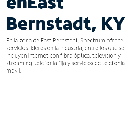
en
East
Administrar
Bernstadt, KY
cuenta
Encuentra
una
En la zona de East Bernstadt, Spectrum ofrece
tienda
servicios líderes en la industria, entre los que se
incluyen Internet con fibra óptica, televisión y
streaming, telefonía fija y servicios de telefonía
móvil.