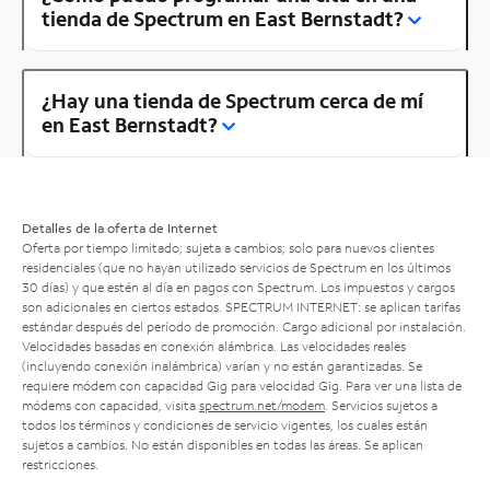
tienda de Spectrum en East Bernstadt?
¿Hay una tienda de Spectrum cerca de mí
en East Bernstadt?
Detalles de la oferta de Internet
Oferta por tiempo limitado; sujeta a cambios; solo para nuevos clientes
residenciales (que no hayan utilizado servicios de Spectrum en los últimos
30 días) y que estén al día en pagos con Spectrum. Los impuestos y cargos
son adicionales en ciertos estados. SPECTRUM INTERNET: se aplican tarifas
estándar después del período de promoción. Cargo adicional por instalación.
Velocidades basadas en conexión alámbrica. Las velocidades reales
(incluyendo conexión inalámbrica) varían y no están garantizadas. Se
requiere módem con capacidad Gig para velocidad Gig. Para ver una lista de
módems con capacidad, visita
spectrum.net/modem
. Servicios sujetos a
todos los términos y condiciones de servicio vigentes, los cuales están
sujetos a cambios. No están disponibles en todas las áreas. Se aplican
restricciones.