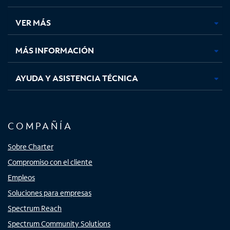
en
en
en
en
una
una
una
una
VER MÁS
pestaña
pestaña
pestaña
pestaña
nueva
nueva
nueva
nueva
MÁS INFORMACIÓN
AYUDA Y ASISTENCIA TÉCNICA
COMPAÑÍA
Sobre Charter
Compromiso con el cliente
Empleos
Soluciones para empresas
Spectrum Reach
Spectrum Community Solutions