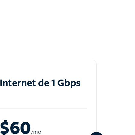
Internet de 1 Gbps
Inte
$60
$8
/m
o