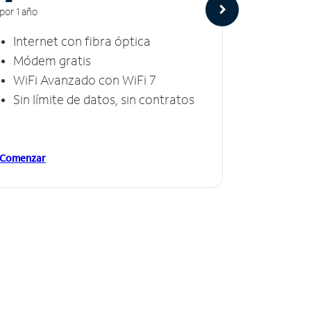
por 1 año
por 1 año
Internet con fibra óptica
Intern
Módem gratis
Módem
WiFi Avanzado con WiFi 7
Invinc
Sin límite de datos, sin contratos
Sin lí
Comenzar
Comenzar