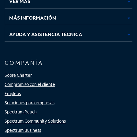
VER MÁS
pestaña
pestaña
pestaña
pestaña
nueva
nueva
nueva
nueva
MÁS INFORMACIÓN
AYUDA Y ASISTENCIA TÉCNICA
COMPAÑÍA
Sobre Charter
Compromiso con el cliente
Empleos
Soluciones para empresas
Spectrum Reach
Spectrum Community Solutions
Spectrum Business