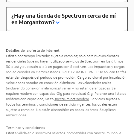
¿Hay una tienda de Spectrum cerca de mí
en Morgantown?
Detalles de la oferta de Internet
Oferta por tiempo limitado; sujeta a cambios; solo para nuevos clientes
residenciales (que no hayan utilizado servicios de Spectrum en los últimos
30 días) y que estén al día en pagos con Spectrum. Los impuestos y cargos
son adicionales en ciertos estados. SPECTRUM INTERNET: se aplican tarifas
estándar después del período de promoción. Cargo adicional por instalación.
Velocidades basadas en conexión alámbrica. Las velocidades reales
(incluyendo conexión inalámbrica) varían y no están garantizadas. Se
requiere módem con capacidad Gig para velocidad Gig. Para ver una lista de
módems con capacidad, visita
spectrum.net/modem
. Servicios sujetos a
todos los términos y condiciones de servicio vigentes, los cuales están
sujetos a cambios. No están disponibles en todas las áreas. Se aplican
restricciones.
Términos y condiciones
Oferta válida en dispositivos selectos, compatibles con Spectrum Mobile.