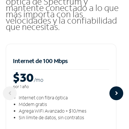
óptica de Spectrum y
mantente conectado a lo que
más importa con las
velocidades y la confiabilidad
que necesitas.
Internet de 100 Mbps
$30
/m
o
por 1 año
Internet con fibra óptica
Módem gratis
Agrega WiFi Avanzado + $10/mes
Sin límite de datos, sin contratos