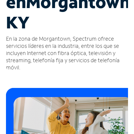
en
Morgantown
Administrar
KY
cuenta
Encuentra
una
En la zona de Morgantown, Spectrum ofrece
tienda
servicios líderes en la industria, entre los que se
incluyen Internet con fibra óptica, televisión y
streaming, telefonía fija y servicios de telefonía
móvil.