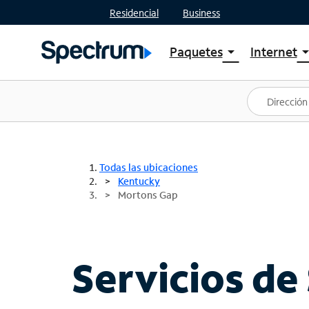
Residencial
Business
Paquetes
Internet
arrow_drop_down
arrow_drop
Ver paquetes
Spectr
Spectrum One
Planes
Mejores ofertas
Spectr
Ofertas en tu área
Intern
Todas las ubicaciones
Kentucky
Mortons Gap
Servicios de