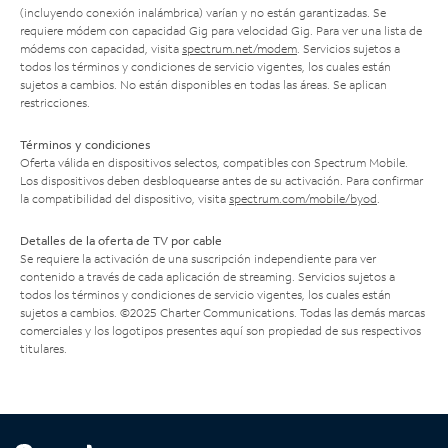
(incluyendo conexión inalámbrica) varían y no están garantizadas. Se
requiere módem con capacidad Gig para velocidad Gig. Para ver una lista de
módems con capacidad, visita
spectrum.net/modem
. Servicios sujetos a
todos los términos y condiciones de servicio vigentes, los cuales están
sujetos a cambios. No están disponibles en todas las áreas. Se aplican
restricciones.
Términos y condiciones
Oferta válida en dispositivos selectos, compatibles con Spectrum Mobile.
Los dispositivos deben desbloquearse antes de su activación. Para confirmar
la compatibilidad del dispositivo, visita
spectrum.com/mobile/byod
.
Detalles de la oferta de TV por cable
Se requiere la activación de una suscripción independiente para ver
contenido a través de cada aplicación de streaming. Servicios sujetos a
todos los términos y condiciones de servicio vigentes, los cuales están
sujetos a cambios. ©2025 Charter Communications. Todas las demás marcas
comerciales y los logotipos presentes aquí son propiedad de sus respectivos
titulares.