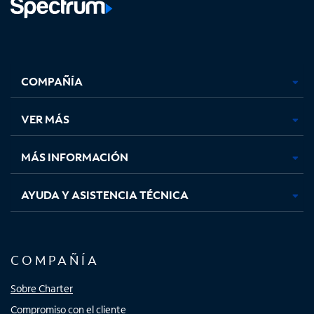
Facebook,
Instagram,
Youtube,
X,
se
se
se
se
COMPAÑÍA
abre
abre
abre
abre
en
en
en
en
una
una
una
una
VER MÁS
pestaña
pestaña
pestaña
pestaña
nueva
nueva
nueva
nueva
MÁS INFORMACIÓN
AYUDA Y ASISTENCIA TÉCNICA
COMPAÑÍA
Sobre Charter
Compromiso con el cliente