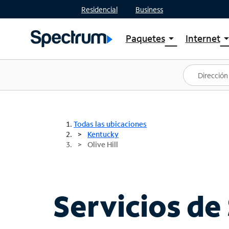
Residencial
Business
Paquetes
Internet
arrow_drop_down
arrow_drop
Ver paquetes
Spectr
Spectrum One
Planes
Mejores ofertas
Spectr
Ofertas en tu área
Intern
Todas las ubicaciones
Kentucky
Olive Hill
Servicios de