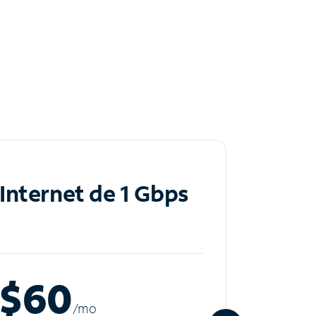
Internet de 1 Gbps
Inte
$60
$8
/m
o