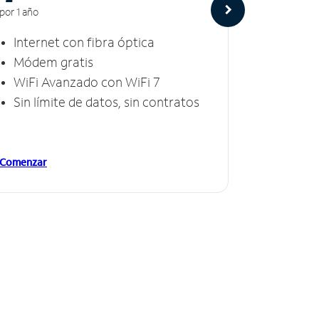
por 1 año
por 1 año
Internet con fibra óptica
Intern
Módem gratis
Módem
WiFi Avanzado con WiFi 7
Invinc
Sin límite de datos, sin contratos
Sin lí
Comenzar
Comenzar