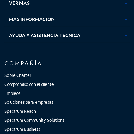
VER MÁS
pestaña
pestaña
pestaña
pestaña
nueva
nueva
nueva
nueva
MÁS INFORMACIÓN
AYUDA Y ASISTENCIA TÉCNICA
COMPAÑÍA
Sobre Charter
Compromiso con el cliente
Empleos
Soluciones para empresas
Spectrum Reach
Spectrum Community Solutions
Spectrum Business