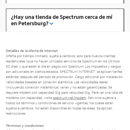
¿Hay una tienda de Spectrum cerca de mí
en Petersburg?
Detalles de la oferta de Internet
Oferta por tiempo limitado; sujeta a cambios; solo para nuevos clientes
residenciales (que no hayan utilizado servicios de Spectrum en los últimos
30 días) y que estén al día en pagos con Spectrum. Los impuestos y cargos
son adicionales en ciertos estados. SPECTRUM INTERNET: se aplican tarifas
estándar después del período de promoción. Cargo adicional por instalación.
Velocidades basadas en conexión alámbrica. Las velocidades reales
(incluyendo conexión inalámbrica) varían y no están garantizadas. Se
requiere módem con capacidad Gig para velocidad Gig. Para ver una lista de
módems con capacidad, visita
spectrum.net/modem
. Servicios sujetos a
todos los términos y condiciones de servicio vigentes, los cuales están
sujetos a cambios. No están disponibles en todas las áreas. Se aplican
restricciones.
Términos y condiciones