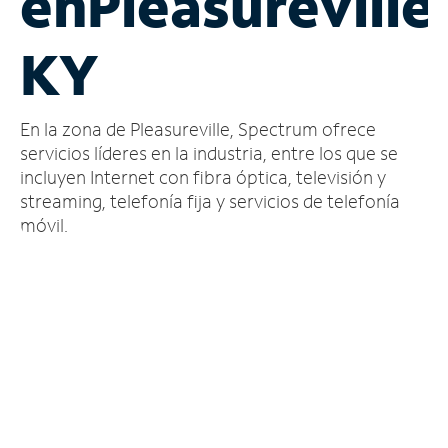
en
Pleasureville
Administrar
KY
cuenta
Encuentra
una
En la zona de Pleasureville, Spectrum ofrece
tienda
servicios líderes en la industria, entre los que se
incluyen Internet con fibra óptica, televisión y
streaming, telefonía fija y servicios de telefonía
móvil.