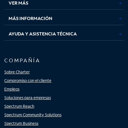
VER MÁS
pestaña
pestaña
pestaña
pestaña
nueva
nueva
nueva
nueva
MÁS INFORMACIÓN
AYUDA Y ASISTENCIA TÉCNICA
COMPAÑÍA
Sobre Charter
Compromiso con el cliente
Empleos
Soluciones para empresas
Spectrum Reach
Spectrum Community Solutions
Spectrum Business