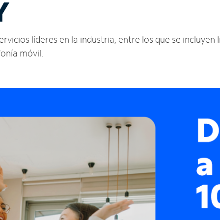
Y
vicios líderes en la industria, entre los que se incluyen I
fonía móvil.