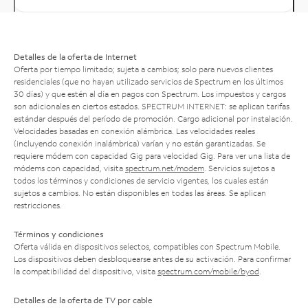
Detalles de la oferta de Internet
Oferta por tiempo limitado; sujeta a cambios; solo para nuevos clientes
residenciales (que no hayan utilizado servicios de Spectrum en los últimos
30 días) y que estén al día en pagos con Spectrum. Los impuestos y cargos
son adicionales en ciertos estados. SPECTRUM INTERNET: se aplican tarifas
estándar después del período de promoción. Cargo adicional por instalación.
Velocidades basadas en conexión alámbrica. Las velocidades reales
(incluyendo conexión inalámbrica) varían y no están garantizadas. Se
requiere módem con capacidad Gig para velocidad Gig. Para ver una lista de
módems con capacidad, visita
spectrum.net/modem
. Servicios sujetos a
todos los términos y condiciones de servicio vigentes, los cuales están
sujetos a cambios. No están disponibles en todas las áreas. Se aplican
restricciones.
Términos y condiciones
Oferta válida en dispositivos selectos, compatibles con Spectrum Mobile.
Los dispositivos deben desbloquearse antes de su activación. Para confirmar
la compatibilidad del dispositivo, visita
spectrum.com/mobile/byod
.
Detalles de la oferta de TV por cable