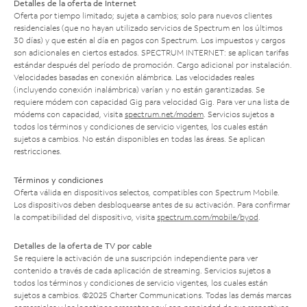
Detalles de la oferta de Internet
Oferta por tiempo limitado; sujeta a cambios; solo para nuevos clientes
residenciales (que no hayan utilizado servicios de Spectrum en los últimos
30 días) y que estén al día en pagos con Spectrum. Los impuestos y cargos
son adicionales en ciertos estados. SPECTRUM INTERNET: se aplican tarifas
estándar después del período de promoción. Cargo adicional por instalación.
Velocidades basadas en conexión alámbrica. Las velocidades reales
(incluyendo conexión inalámbrica) varían y no están garantizadas. Se
requiere módem con capacidad Gig para velocidad Gig. Para ver una lista de
módems con capacidad, visita
spectrum.net/modem
. Servicios sujetos a
todos los términos y condiciones de servicio vigentes, los cuales están
sujetos a cambios. No están disponibles en todas las áreas. Se aplican
restricciones.
Términos y condiciones
Oferta válida en dispositivos selectos, compatibles con Spectrum Mobile.
Los dispositivos deben desbloquearse antes de su activación. Para confirmar
la compatibilidad del dispositivo, visita
spectrum.com/mobile/byod
.
Detalles de la oferta de TV por cable
Se requiere la activación de una suscripción independiente para ver
contenido a través de cada aplicación de streaming. Servicios sujetos a
todos los términos y condiciones de servicio vigentes, los cuales están
sujetos a cambios. ©2025 Charter Communications. Todas las demás marcas