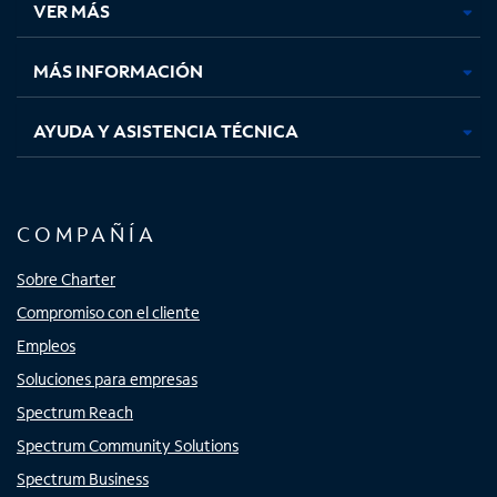
VER MÁS
pestaña
pestaña
pestaña
pestaña
nueva
nueva
nueva
nueva
MÁS INFORMACIÓN
AYUDA Y ASISTENCIA TÉCNICA
COMPAÑÍA
Sobre Charter
Compromiso con el cliente
Empleos
Soluciones para empresas
Spectrum Reach
Spectrum Community Solutions
Spectrum Business