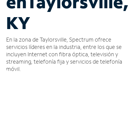
en
Taylorsville,
Administrar
KY
cuenta
Encuentra
una
En la zona de Taylorsville, Spectrum ofrece
tienda
servicios líderes en la industria, entre los que se
incluyen Internet con fibra óptica, televisión y
streaming, telefonía fija y servicios de telefonía
móvil.