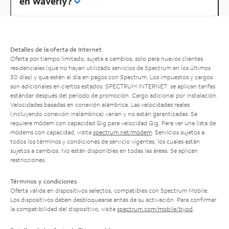
en Waverly?
Detalles de la oferta de Internet
Oferta por tiempo limitado; sujeta a cambios; solo para nuevos clientes
residenciales (que no hayan utilizado servicios de Spectrum en los últimos
30 días) y que estén al día en pagos con Spectrum. Los impuestos y cargos
son adicionales en ciertos estados. SPECTRUM INTERNET: se aplican tarifas
estándar después del período de promoción. Cargo adicional por instalación.
Velocidades basadas en conexión alámbrica. Las velocidades reales
(incluyendo conexión inalámbrica) varían y no están garantizadas. Se
requiere módem con capacidad Gig para velocidad Gig. Para ver una lista de
módems con capacidad, visita
spectrum.net/modem
. Servicios sujetos a
todos los términos y condiciones de servicio vigentes, los cuales están
sujetos a cambios. No están disponibles en todas las áreas. Se aplican
restricciones.
Términos y condiciones
Oferta válida en dispositivos selectos, compatibles con Spectrum Mobile.
Los dispositivos deben desbloquearse antes de su activación. Para confirmar
la compatibilidad del dispositivo, visita
spectrum.com/mobile/byod
.