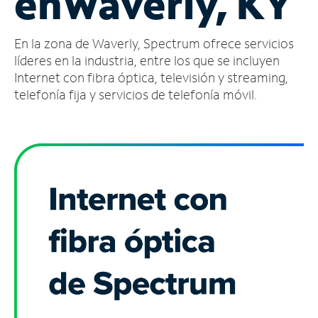
en
Waverly, KY
Administrar
En la zona de Waverly, Spectrum ofrece servicios
cuenta
Encuentra
líderes en la industria, entre los que se incluyen
una
Internet con fibra óptica, televisión y streaming,
tienda
telefonía fija y servicios de telefonía móvil.