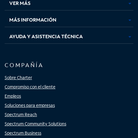
VER MÁS
pestaña
pestaña
pestaña
pestaña
nueva
nueva
nueva
nueva
MÁS INFORMACIÓN
AYUDA Y ASISTENCIA TÉCNICA
COMPAÑÍA
Sobre Charter
Compromiso con el cliente
Empleos
Soluciones para empresas
Spectrum Reach
Spectrum Community Solutions
Spectrum Business