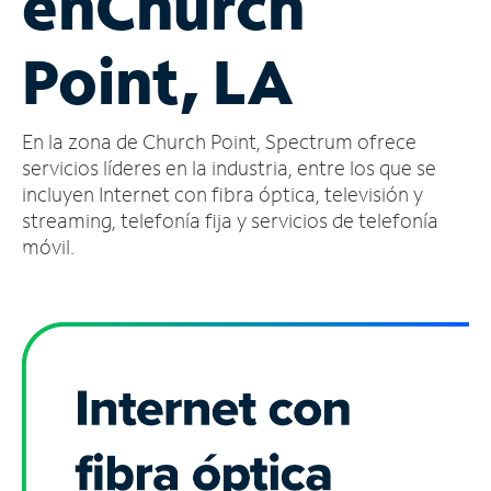
en
Church
Administrar
Point, LA
cuenta
Encuentra
una
En la zona de Church Point, Spectrum ofrece
tienda
servicios líderes en la industria, entre los que se
incluyen Internet con fibra óptica, televisión y
streaming, telefonía fija y servicios de telefonía
móvil.