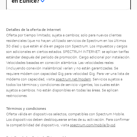
en Eunice?
Detalles de la oferta de Internet
Oferta por tiempo limitado; sujeta a cambios; solo para nuevos clientes
residenciales (que no hayan utilizado servicios de Spectrum en los últimos
30 días) y que estén al día en pagos con Spectrum. Los impuestos y cargos
son adicionales en ciertos estados. SPECTRUM INTERNET: se aplican tarifas
estándar después del período de promoción. Cargo adicional por instalación.
Velocidades basadas en conexión alámbrica. Las velocidades reales
(incluyendo conexión inalámbrica) varían y no están garantizadas. Se
requiere módem con capacidad Gig para velocidad Gig. Para ver una lista de
módems con capacidad, visita
spectrum.net/modem
. Servicios sujetos a
todos los términos y condiciones de servicio vigentes, los cuales están
sujetos a cambios. No están disponibles en todas las áreas. Se aplican
restricciones.
Términos y condiciones
Oferta válida en dispositivos selectos, compatibles con Spectrum Mobile.
Los dispositivos deben desbloquearse antes de su activación. Para confirmar
la compatibilidad del dispositivo, visita
spectrum.com/mobile/byod
.