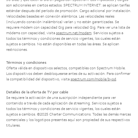
son adicionales en ciertos estados. SPECTRUM INTERNET: se aplican tarifas
estándar después del período de promoción. Cargo adicional por instalación.
Velocidades basadas en conexión alámbrica. Las velocidades reales
(incluyendo conexión inalámbrica) varían y no están garantizadas. Se
requiere módem con capacidad Gig para velocidad Gig. Para ver una lista de
módems con capacidad, visita
spectrum.net/modem
. Servicios sujetos a
todos los términos y condiciones de servicio vigentes, los cuales están
sujetos a cambios. No están disponibles en todas las áreas. Se aplican
restricciones.
Términos y condiciones
Oferta válida en dispositivos selectos, compatibles con Spectrum Mobile.
Los dispositivos deben desbloquearse antes de su activación. Para confirmar
la compatibilidad del dispositivo, visita
spectrum.com/mobile/byod
.
Detalles de la oferta de TV por cable
Se requiere la activación de una suscripción independiente para ver
contenido a través de cada aplicación de streaming. Servicios sujetos a
todos los términos y condiciones de servicio vigentes, los cuales están
sujetos a cambios. ©2025 Charter Communications. Todas las demás marcas
comerciales y los logotipos presentes aquí son propiedad de sus respectivos
titulares.