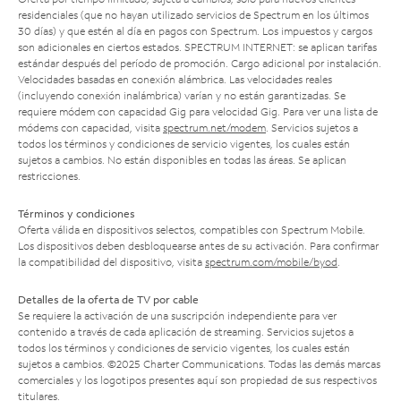
residenciales (que no hayan utilizado servicios de Spectrum en los últimos
30 días) y que estén al día en pagos con Spectrum. Los impuestos y cargos
son adicionales en ciertos estados. SPECTRUM INTERNET: se aplican tarifas
estándar después del período de promoción. Cargo adicional por instalación.
Velocidades basadas en conexión alámbrica. Las velocidades reales
(incluyendo conexión inalámbrica) varían y no están garantizadas. Se
requiere módem con capacidad Gig para velocidad Gig. Para ver una lista de
módems con capacidad, visita
spectrum.net/modem
. Servicios sujetos a
todos los términos y condiciones de servicio vigentes, los cuales están
sujetos a cambios. No están disponibles en todas las áreas. Se aplican
restricciones.
Términos y condiciones
Oferta válida en dispositivos selectos, compatibles con Spectrum Mobile.
Los dispositivos deben desbloquearse antes de su activación. Para confirmar
la compatibilidad del dispositivo, visita
spectrum.com/mobile/byod
.
Detalles de la oferta de TV por cable
Se requiere la activación de una suscripción independiente para ver
contenido a través de cada aplicación de streaming. Servicios sujetos a
todos los términos y condiciones de servicio vigentes, los cuales están
sujetos a cambios. ©2025 Charter Communications. Todas las demás marcas
comerciales y los logotipos presentes aquí son propiedad de sus respectivos
titulares.