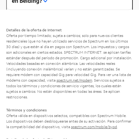
en Belding?
Detalles de la oferta de Internet
Oferta por tiempo limitado; sujeta a cambios; solo para nuevos clientes
residenciales (que no hayan utilizado servicios de Spectrum en los últimos
30 días) y que estén al día en pagos con Spectrum. Los impuestos y cargos
son adicionales en ciertos estados. SPECTRUM INTERNET: se aplican tarifas
estándar después del período de promoción. Cargo adicional por instalación.
Velocidades basadas en conexión alámbrica. Las velocidades reales
(incluyendo conexión inalámbrica) varían y no están garantizadas. Se
requiere módem con capacidad Gig para velocidad Gig. Para ver una lista de
módems con capacidad, visita
spectrum.net/modem
. Servicios sujetos a
todos los términos y condiciones de servicio vigentes, los cuales están
sujetos a cambios. No están disponibles en todas las áreas. Se aplican
restricciones.
Términos y condiciones
Oferta válida en dispositivos selectos, compatibles con Spectrum Mobile.
Los dispositivos deben desbloquearse antes de su activación. Para confirmar
la compatibilidad del dispositivo, visita
spectrum.com/mobile/byod
.