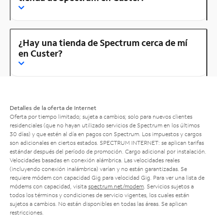
¿Hay una tienda de Spectrum cerca de mí
en Custer?
Detalles de la oferta de Internet
Oferta por tiempo limitado; sujeta a cambios; solo para nuevos clientes
residenciales (que no hayan utilizado servicios de Spectrum en los últimos
30 días) y que estén al día en pagos con Spectrum. Los impuestos y cargos
son adicionales en ciertos estados. SPECTRUM INTERNET: se aplican tarifas
estándar después del período de promoción. Cargo adicional por instalación.
Velocidades basadas en conexión alámbrica. Las velocidades reales
(incluyendo conexión inalámbrica) varían y no están garantizadas. Se
requiere módem con capacidad Gig para velocidad Gig. Para ver una lista de
módems con capacidad, visita
spectrum.net/modem
. Servicios sujetos a
todos los términos y condiciones de servicio vigentes, los cuales están
sujetos a cambios. No están disponibles en todas las áreas. Se aplican
restricciones.