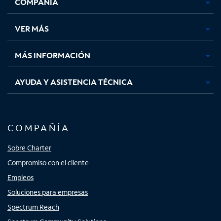
COMPAÑÍA
abre
abre
abre
abre
en
en
en
en
una
una
una
una
VER MÁS
pestaña
pestaña
pestaña
pestaña
nueva
nueva
nueva
nueva
MÁS INFORMACIÓN
AYUDA Y ASISTENCIA TÉCNICA
COMPAÑÍA
Sobre Charter
Compromiso con el cliente
Empleos
Soluciones para empresas
Spectrum Reach