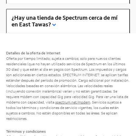
¿Hay una tienda de Spectrum cerca de mí
en East Tawas?
Detalles de la oferta de Internet
Oferta por tiempo limitado; sujeta a cambios; solo para nuevos clientes
residenciales (que no hayan utilizado servicios de Spectrum en los últimos
30 días) y que estén al día en pagos con Spectrum. Los impuestos y cargos
son adicionales en ciertos estados. SPECTRUM INTERNET: se aplican tarifas
estándar después del período de promoción. Cargo adicional por instalación.
Velocidades basadas en conexión alámbrica. Las velocidades reales
(incluyendo conexión inalámbrica) varían y no están garantizadas. Se
requiere módem con capacidad Gig para velocidad Gig. Para ver una lista de
módems con capacidad, visita
spectrum.net/modem
. Servicios sujetos a
todos los términos y condiciones de servicio vigentes, los cuales están
sujetos a cambios. No están disponibles en todas las áreas. Se aplican
restricciones.
Términos y condiciones