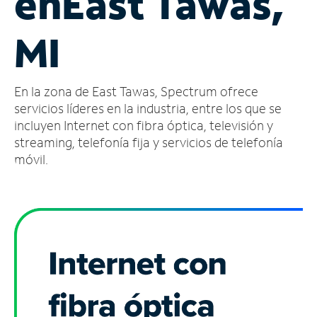
en
East Tawas,
Administrar
MI
cuenta
Encuentra
una
En la zona de East Tawas, Spectrum ofrece
tienda
servicios líderes en la industria, entre los que se
incluyen Internet con fibra óptica, televisión y
streaming, telefonía fija y servicios de telefonía
móvil.