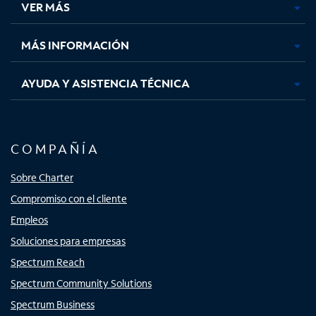
VER MÁS
pestaña
pestaña
pestaña
pestaña
nueva
nueva
nueva
nueva
MÁS INFORMACIÓN
AYUDA Y ASISTENCIA TÉCNICA
COMPAÑÍA
Sobre Charter
Compromiso con el cliente
Empleos
Soluciones para empresas
Spectrum Reach
Spectrum Community Solutions
Spectrum Business