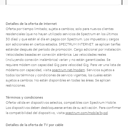
Detalles de la oferta de Internet
Oferta por tiempo limitado; sujeta a cambios; solo para nuevos clientes
residenciales (que no hayan utilizado servicios de Spectrum en los últimos
30 días) y que estén al día en pagos con Spectrum. Los impuestos y cargos
son adicionales en ciertos estados. SPECTRUM INTERNET: se aplican tarifas
estándar después del período de promoción. Cargo adicional por instalación.
Velocidades basadas en conexión alámbrica. Las velocidades reales
(incluyendo conexión inalámbrica) varían y no están garantizadas. Se
requiere módem con capacidad Gig para velocidad Gig. Para ver una lista de
módems con capacidad, visita
spectrum.net/modem
. Servicios sujetos a
todos los términos y condiciones de servicio vigentes, los cuales están
sujetos a cambios. No están disponibles en todas las áreas. Se aplican
restricciones.
Términos y condiciones
Oferta válida en dispositivos selectos, compatibles con Spectrum Mobile.
Los dispositivos deben desbloquearse antes de su activación. Para confirmar
la compatibilidad del dispositivo, visita
spectrum.com/mobile/byod
.
Detalles de la oferta de TV por cable