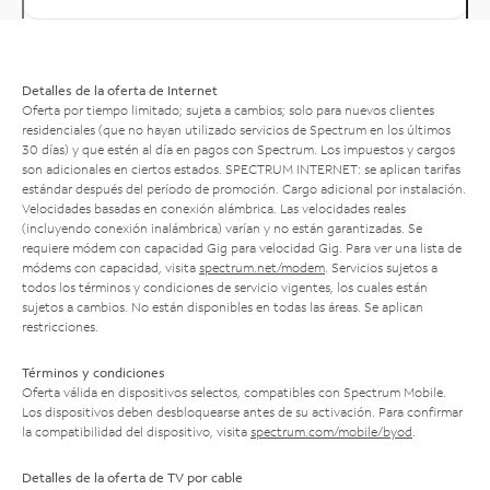
Detalles de la oferta de Internet
Oferta por tiempo limitado; sujeta a cambios; solo para nuevos clientes
residenciales (que no hayan utilizado servicios de Spectrum en los últimos
30 días) y que estén al día en pagos con Spectrum. Los impuestos y cargos
son adicionales en ciertos estados. SPECTRUM INTERNET: se aplican tarifas
estándar después del período de promoción. Cargo adicional por instalación.
Velocidades basadas en conexión alámbrica. Las velocidades reales
(incluyendo conexión inalámbrica) varían y no están garantizadas. Se
requiere módem con capacidad Gig para velocidad Gig. Para ver una lista de
módems con capacidad, visita
spectrum.net/modem
. Servicios sujetos a
todos los términos y condiciones de servicio vigentes, los cuales están
sujetos a cambios. No están disponibles en todas las áreas. Se aplican
restricciones.
Términos y condiciones
Oferta válida en dispositivos selectos, compatibles con Spectrum Mobile.
Los dispositivos deben desbloquearse antes de su activación. Para confirmar
la compatibilidad del dispositivo, visita
spectrum.com/mobile/byod
.
Detalles de la oferta de TV por cable