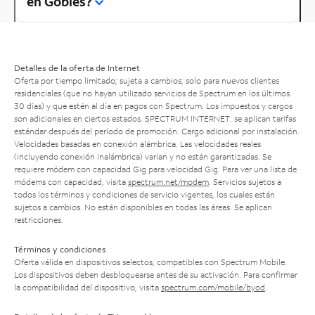
en Gobles?
Detalles de la oferta de Internet
Oferta por tiempo limitado; sujeta a cambios; solo para nuevos clientes
residenciales (que no hayan utilizado servicios de Spectrum en los últimos
30 días) y que estén al día en pagos con Spectrum. Los impuestos y cargos
son adicionales en ciertos estados. SPECTRUM INTERNET: se aplican tarifas
estándar después del período de promoción. Cargo adicional por instalación.
Velocidades basadas en conexión alámbrica. Las velocidades reales
(incluyendo conexión inalámbrica) varían y no están garantizadas. Se
requiere módem con capacidad Gig para velocidad Gig. Para ver una lista de
módems con capacidad, visita
spectrum.net/modem
. Servicios sujetos a
todos los términos y condiciones de servicio vigentes, los cuales están
sujetos a cambios. No están disponibles en todas las áreas. Se aplican
restricciones.
Términos y condiciones
Oferta válida en dispositivos selectos, compatibles con Spectrum Mobile.
Los dispositivos deben desbloquearse antes de su activación. Para confirmar
la compatibilidad del dispositivo, visita
spectrum.com/mobile/byod
.