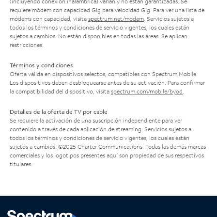
(incluyendo conexión inalámbrica) varían y no están garantizadas. Se
requiere módem con capacidad Gig para velocidad Gig. Para ver una lista de
módems con capacidad, visita
spectrum.net/modem
. Servicios sujetos a
todos los términos y condiciones de servicio vigentes, los cuales están
sujetos a cambios. No están disponibles en todas las áreas. Se aplican
restricciones.
Términos y condiciones
Oferta válida en dispositivos selectos, compatibles con Spectrum Mobile.
Los dispositivos deben desbloquearse antes de su activación. Para confirmar
la compatibilidad del dispositivo, visita
spectrum.com/mobile/byod
.
Detalles de la oferta de TV por cable
Se requiere la activación de una suscripción independiente para ver
contenido a través de cada aplicación de streaming. Servicios sujetos a
todos los términos y condiciones de servicio vigentes, los cuales están
sujetos a cambios. ©2025 Charter Communications. Todas las demás marcas
comerciales y los logotipos presentes aquí son propiedad de sus respectivos
titulares.