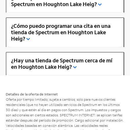
Spectrum en Houghton Lake Heig?
¿Cómo puedo programar una cita en una
tienda de Spectrum en Houghton Lake
Heig?
¿Hay una tienda de Spectrum cerca de mí
en Houghton Lake Heig?
Detalles de la oferta de Internet
Oferta por tiempo limitado; sujeta a cambios; solo para nuevos clientes
residenciales (que no hayan utilizado servicios de Spectrum en los últimos
30 días) y que estén al día en pagos con Spectrum. Los impuestos y cargos
son adicionales en ciertos estados. SPECTRUM INTERNET: se aplican tarifas
estándar después del período de promoción. Cargo adicional por instalación.
Velocidades basadas en conexión alámbrica. Las velocidades reales