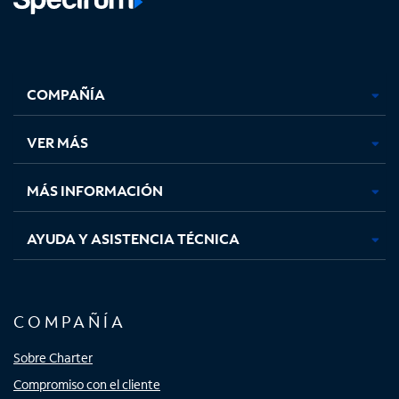
Facebook,
Instagram,
Youtube,
X,
se
se
se
se
COMPAÑÍA
abre
abre
abre
abre
en
en
en
en
una
una
una
una
VER MÁS
pestaña
pestaña
pestaña
pestaña
nueva
nueva
nueva
nueva
MÁS INFORMACIÓN
AYUDA Y ASISTENCIA TÉCNICA
COMPAÑÍA
Sobre Charter
Compromiso con el cliente