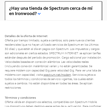
¿Hay una tienda de Spectrum cerca de mí
en Ironwood?
Detalles de la oferta de Internet
Oferta por tiempo limitado; sujeta a cambios; solo para nuevos clientes
residenciales (que no hayan utilizado servicios de Spectrum en los últimos
30 días) y que estén al día en pagos con Spectrum. Los impuestos y cargos
son adicionales en ciertos estados. SPECTRUM INTERNET: se aplican tarifas
estándar después del período de promoción. Cargo adicional por instalación.
Velocidades basadas en conexión alámbrica. Las velocidades reales
(incluyendo conexión inalámbrica) varían y no están garantizadas. Se
requiere módem con capacidad Gig para velocidad Gig. Para ver una lista de
módems con capacidad, visita
spectrum.net/modem
. Servicios sujetos a
todos los términos y condiciones de servicio vigentes, los cuales están
sujetos a cambios. No están disponibles en todas las áreas. Se aplican
restricciones.
Términos y condiciones
Oferta válida en dispositivos selectos, compatibles con Spectrum Mobile.
Los dispositivos deben desbloquearse antes de su activación. Para confirmar