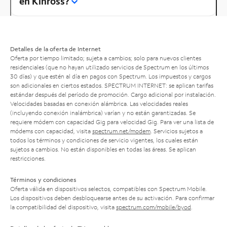
en Kinross?
Detalles de la oferta de Internet
Oferta por tiempo limitado; sujeta a cambios; solo para nuevos clientes
residenciales (que no hayan utilizado servicios de Spectrum en los últimos
30 días) y que estén al día en pagos con Spectrum. Los impuestos y cargos
son adicionales en ciertos estados. SPECTRUM INTERNET: se aplican tarifas
estándar después del período de promoción. Cargo adicional por instalación.
Velocidades basadas en conexión alámbrica. Las velocidades reales
(incluyendo conexión inalámbrica) varían y no están garantizadas. Se
requiere módem con capacidad Gig para velocidad Gig. Para ver una lista de
módems con capacidad, visita
spectrum.net/modem
. Servicios sujetos a
todos los términos y condiciones de servicio vigentes, los cuales están
sujetos a cambios. No están disponibles en todas las áreas. Se aplican
restricciones.
Términos y condiciones
Oferta válida en dispositivos selectos, compatibles con Spectrum Mobile.
Los dispositivos deben desbloquearse antes de su activación. Para confirmar
la compatibilidad del dispositivo, visita
spectrum.com/mobile/byod
.