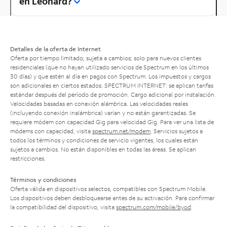
en Leonard?
Detalles de la oferta de Internet
Oferta por tiempo limitado; sujeta a cambios; solo para nuevos clientes
residenciales (que no hayan utilizado servicios de Spectrum en los últimos
30 días) y que estén al día en pagos con Spectrum. Los impuestos y cargos
son adicionales en ciertos estados. SPECTRUM INTERNET: se aplican tarifas
estándar después del período de promoción. Cargo adicional por instalación.
Velocidades basadas en conexión alámbrica. Las velocidades reales
(incluyendo conexión inalámbrica) varían y no están garantizadas. Se
requiere módem con capacidad Gig para velocidad Gig. Para ver una lista de
módems con capacidad, visita
spectrum.net/modem
. Servicios sujetos a
todos los términos y condiciones de servicio vigentes, los cuales están
sujetos a cambios. No están disponibles en todas las áreas. Se aplican
restricciones.
Términos y condiciones
Oferta válida en dispositivos selectos, compatibles con Spectrum Mobile.
Los dispositivos deben desbloquearse antes de su activación. Para confirmar
la compatibilidad del dispositivo, visita
spectrum.com/mobile/byod
.