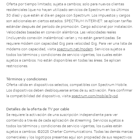
Oferta por tiempo limitado; sujeta a cambios; solo para nuevos clientes
residenciales (que no hayan utilizado servicios de Spectrum en los últimos
30 días) y que estén al día en pagos con Spectrum. Los impuestos y cargos
son adicionales en ciertos estados. SPECTRUM INTERNET: se aplican tarifas
estándar después del período de promoción. Cargo adicional por instalación.
Velocidades basadas en conexión alámbrica. Las velocidades reales
(incluyendo conexión inalámbrica) varían y no están garantizadas. Se
requiere módem con capacidad Gig para velocidad Gig. Para ver una lista de
módems con capacidad, visita
spectrum.net/modem
. Servicios sujetos a
todos los términos y condiciones de servicio vigentes, los cuales están
sujetos a cambios. No están disponibles en todas las áreas. Se aplican
restricciones.
Términos y condiciones
Oferta válida en dispositivos selectos, compatibles con Spectrum Mobile.
Los dispositivos deben desbloquearse antes de su activación. Para confirmar
la compatibilidad del dispositivo, visita
spectrum.com/mobile/byod
.
Detalles de la oferta de TV por cable
Se requiere la activación de una suscripción independiente para ver
contenido a través de cada aplicación de streaming. Servicios sujetos a
todos los términos y condiciones de servicio vigentes, los cuales están
sujetos a cambios. ©2025 Charter Communications. Todas las demás marcas
comerciales y los logotipos presentes aquí son propiedad de sus respectivos