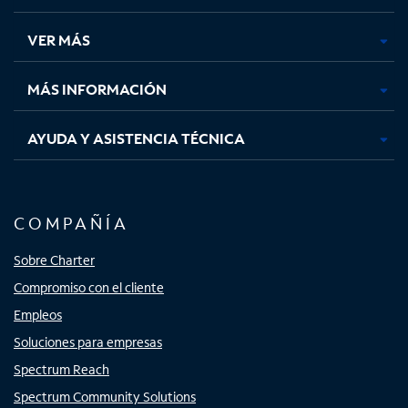
en
en
en
en
una
una
una
una
VER MÁS
pestaña
pestaña
pestaña
pestaña
nueva
nueva
nueva
nueva
MÁS INFORMACIÓN
AYUDA Y ASISTENCIA TÉCNICA
COMPAÑÍA
Sobre Charter
Compromiso con el cliente
Empleos
Soluciones para empresas
Spectrum Reach
Spectrum Community Solutions