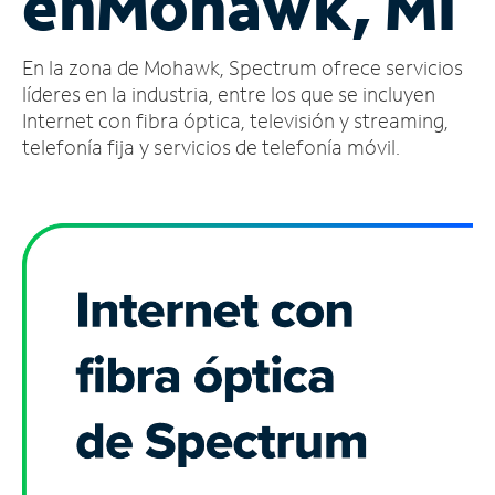
en
Mohawk, MI
Administrar
En la zona de Mohawk, Spectrum ofrece servicios
cuenta
Encuentra
líderes en la industria, entre los que se incluyen
una
Internet con fibra óptica, televisión y streaming,
tienda
telefonía fija y servicios de telefonía móvil.