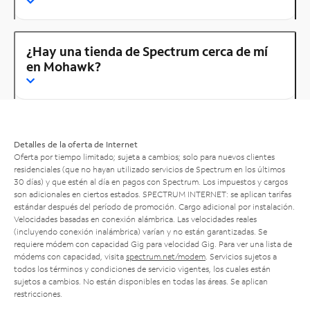
¿Hay una tienda de Spectrum cerca de mí
en Mohawk?
Detalles de la oferta de Internet
Oferta por tiempo limitado; sujeta a cambios; solo para nuevos clientes
residenciales (que no hayan utilizado servicios de Spectrum en los últimos
30 días) y que estén al día en pagos con Spectrum. Los impuestos y cargos
son adicionales en ciertos estados. SPECTRUM INTERNET: se aplican tarifas
estándar después del período de promoción. Cargo adicional por instalación.
Velocidades basadas en conexión alámbrica. Las velocidades reales
(incluyendo conexión inalámbrica) varían y no están garantizadas. Se
requiere módem con capacidad Gig para velocidad Gig. Para ver una lista de
módems con capacidad, visita
spectrum.net/modem
. Servicios sujetos a
todos los términos y condiciones de servicio vigentes, los cuales están
sujetos a cambios. No están disponibles en todas las áreas. Se aplican
restricciones.