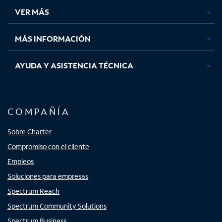
una
una
una
una
VER MÁS
pestaña
pestaña
pestaña
pestaña
nueva
nueva
nueva
nueva
MÁS INFORMACIÓN
AYUDA Y ASISTENCIA TÉCNICA
COMPAÑÍA
Sobre Charter
Compromiso con el cliente
Empleos
Soluciones para empresas
Spectrum Reach
Spectrum Community Solutions
Spectrum Business