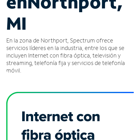
en
Northport,
Administrar
MI
cuenta
Encuentra
una
En la zona de Northport, Spectrum ofrece
tienda
servicios líderes en la industria, entre los que se
incluyen Internet con fibra óptica, televisión y
streaming, telefonía fija y servicios de telefonía
móvil.