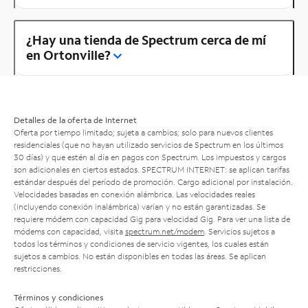
¿Hay una tienda de Spectrum cerca de mí
en Ortonville?
Detalles de la oferta de Internet
Oferta por tiempo limitado; sujeta a cambios; solo para nuevos clientes
residenciales (que no hayan utilizado servicios de Spectrum en los últimos
30 días) y que estén al día en pagos con Spectrum. Los impuestos y cargos
son adicionales en ciertos estados. SPECTRUM INTERNET: se aplican tarifas
estándar después del período de promoción. Cargo adicional por instalación.
Velocidades basadas en conexión alámbrica. Las velocidades reales
(incluyendo conexión inalámbrica) varían y no están garantizadas. Se
requiere módem con capacidad Gig para velocidad Gig. Para ver una lista de
módems con capacidad, visita
spectrum.net/modem
. Servicios sujetos a
todos los términos y condiciones de servicio vigentes, los cuales están
sujetos a cambios. No están disponibles en todas las áreas. Se aplican
restricciones.
Términos y condiciones