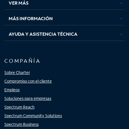
VER MÁS
pestaña
pestaña
pestaña
pestaña
nueva
nueva
nueva
nueva
MÁS INFORMACIÓN
AYUDA Y ASISTENCIA TÉCNICA
COMPAÑÍA
Sobre Charter
Compromiso con el cliente
Empleos
Soluciones para empresas
Spectrum Reach
Spectrum Community Solutions
Spectrum Business