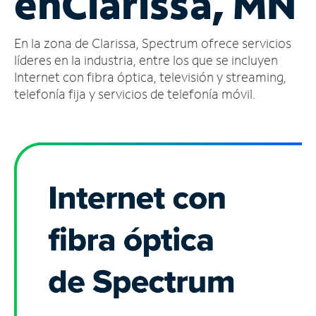
en
Clarissa, MN
Administrar
En la zona de Clarissa, Spectrum ofrece servicios
cuenta
Encuentra
líderes en la industria, entre los que se incluyen
una
Internet con fibra óptica, televisión y streaming,
tienda
telefonía fija y servicios de telefonía móvil.