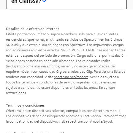
en Clarissa?
Detalles de la oferta de Internet
Oferta por tiempo limitado; sujeta a cambios; solo para nuevos clientes
residenciales (que no hayan utilizado servicios de Spectrum en los últimos
30 días) y que estén al día en pagos con Spectrum. Los impuestos y cargos
son adicionales en ciertos estados. SPECTRUM INTERNET: se aplican tarifas
estándar después del período de promoción. Cargo adicional por instalación.
Velocidades basadas en conexión alámbrica. Las velocidades reales
(incluyendo conexión inalámbrica) varían y no están garantizadas. Se
requiere módem con capacidad Gig para velocidad Gig. Para ver una lista de
módems con capacidad, visita
spectrum.net/modem
. Servicios sujetos a
todos los términos y condiciones de servicio vigentes, los cuales están
sujetos a cambios. No están disponibles en todas las áreas. Se aplican
restricciones.
Términos y condiciones
Oferta válida en dispositivos selectos, compatibles con Spectrum Mobile.
Los dispositivos deben desbloquearse antes de su activación. Para confirmar
la compatibilidad del dispositivo, visita
spectrum.com/mobile/byod
.