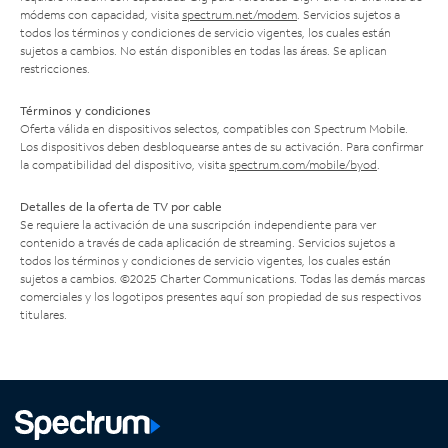
módems con capacidad, visita
spectrum.net/modem
. Servicios sujetos a
todos los términos y condiciones de servicio vigentes, los cuales están
sujetos a cambios. No están disponibles en todas las áreas. Se aplican
restricciones.
Términos y condiciones
Oferta válida en dispositivos selectos, compatibles con Spectrum Mobile.
Los dispositivos deben desbloquearse antes de su activación. Para confirmar
la compatibilidad del dispositivo, visita
spectrum.com/mobile/byod
.
Detalles de la oferta de TV por cable
Se requiere la activación de una suscripción independiente para ver
contenido a través de cada aplicación de streaming. Servicios sujetos a
todos los términos y condiciones de servicio vigentes, los cuales están
sujetos a cambios. ©2025 Charter Communications. Todas las demás marcas
comerciales y los logotipos presentes aquí son propiedad de sus respectivos
titulares.