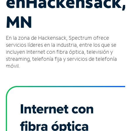
en
Hackensack,
Administrar
MN
cuenta
Encuentra
una
En la zona de Hackensack, Spectrum ofrece
tienda
servicios líderes en la industria, entre los que se
incluyen Internet con fibra óptica, televisión y
streaming, telefonía fija y servicios de telefonía
móvil.