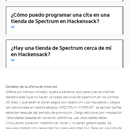
¿Cómo puedo programar una cita en una
tienda de Spectrum en Hackensack?
¿Hay una tienda de Spectrum cerca de mí
en Hackensack?
Detalles de la oferta de Internet
Oferta por tiempo limitado; sujeta a cambios; solo para nuevos clientes
residenciales (que no hayan utilizado servicios de Spectrum en los últimos
30 días) y que estén al día en pagos con Spectrum. Los impuestos y cargos
son adicionales en ciertos estados. SPECTRUM INTERNET: se aplican tarifas
estándar después del período de promoción. Cargo adicional por instalación.
Velocidades basadas en conexión alámbrica. Las velocidades reales
(incluyendo conexión inalámbrica) varían y no están garantizadas. Se
requiere módem con capacidad Gig para velocidad Gig. Para ver una lista de