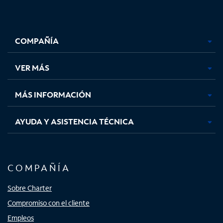
Facebook,
Instagram,
Youtube,
X,
se
se
se
se
COMPAÑÍA
abre
abre
abre
abre
en
en
en
en
una
una
una
una
VER MÁS
pestaña
pestaña
pestaña
pestaña
nueva
nueva
nueva
nueva
MÁS INFORMACIÓN
AYUDA Y ASISTENCIA TÉCNICA
COMPAÑÍA
Sobre Charter
Compromiso con el cliente
Empleos