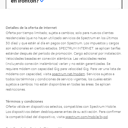
en Ironton?
Detalles de la oferta de Internet
Oferta por tiempo limitado; sujeta a cambios; solo para nuevos clientes
residenciales (que no hayan utilizado servicios de Spectrum en los últimos
30 días) y que estén al día en pagos con Spectrum. Los impuestos y cargos
son adicionales en ciertos estados. SPECTRUM INTERNET: se aplican tarifas
estándar después del período de promoción. Cargo adicional por instalación.
Velocidades basadas en conexión alámbrica. Las velocidades reales
(incluyendo conexión inalámbrica) varían y no están garantizadas. Se
requiere módem con capacidad Gig para velocidad Gig. Para ver una lista de
módems con capacidad, visita
spectrum.net/modem
. Servicios sujetos a
todos los términos y condiciones de servicio vigentes, los cuales están
sujetos a cambios. No están disponibles en todas las áreas. Se aplican
restricciones.
Términos y condiciones
Oferta válida en dispositivos selectos, compatibles con Spectrum Mobile.
Los dispositivos deben desbloquearse antes de su activación. Para confirmar
la compatibilidad del dispositivo, visita
spectrum.com/mobile/byod
.