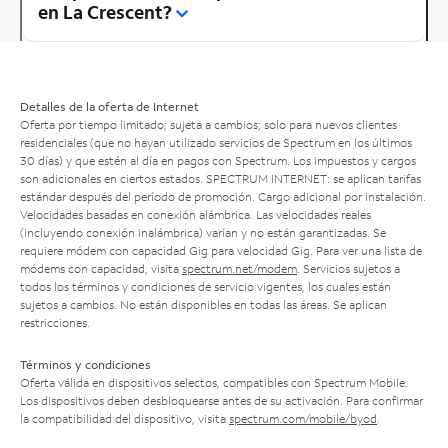
en La Crescent?
Detalles de la oferta de Internet
Oferta por tiempo limitado; sujeta a cambios; solo para nuevos clientes
residenciales (que no hayan utilizado servicios de Spectrum en los últimos
30 días) y que estén al día en pagos con Spectrum. Los impuestos y cargos
son adicionales en ciertos estados. SPECTRUM INTERNET: se aplican tarifas
estándar después del período de promoción. Cargo adicional por instalación.
Velocidades basadas en conexión alámbrica. Las velocidades reales
(incluyendo conexión inalámbrica) varían y no están garantizadas. Se
requiere módem con capacidad Gig para velocidad Gig. Para ver una lista de
módems con capacidad, visita
spectrum.net/modem
. Servicios sujetos a
todos los términos y condiciones de servicio vigentes, los cuales están
sujetos a cambios. No están disponibles en todas las áreas. Se aplican
restricciones.
Términos y condiciones
Oferta válida en dispositivos selectos, compatibles con Spectrum Mobile.
Los dispositivos deben desbloquearse antes de su activación. Para confirmar
la compatibilidad del dispositivo, visita
spectrum.com/mobile/byod
.