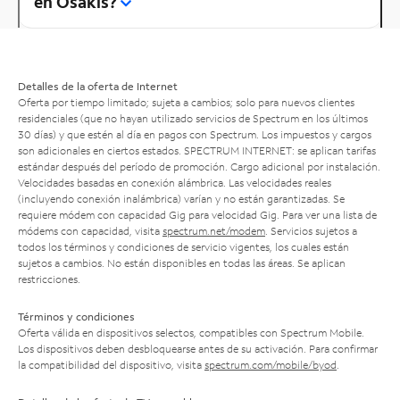
en Osakis?
Detalles de la oferta de Internet
Oferta por tiempo limitado; sujeta a cambios; solo para nuevos clientes
residenciales (que no hayan utilizado servicios de Spectrum en los últimos
30 días) y que estén al día en pagos con Spectrum. Los impuestos y cargos
son adicionales en ciertos estados. SPECTRUM INTERNET: se aplican tarifas
estándar después del período de promoción. Cargo adicional por instalación.
Velocidades basadas en conexión alámbrica. Las velocidades reales
(incluyendo conexión inalámbrica) varían y no están garantizadas. Se
requiere módem con capacidad Gig para velocidad Gig. Para ver una lista de
módems con capacidad, visita
spectrum.net/modem
. Servicios sujetos a
todos los términos y condiciones de servicio vigentes, los cuales están
sujetos a cambios. No están disponibles en todas las áreas. Se aplican
restricciones.
Términos y condiciones
Oferta válida en dispositivos selectos, compatibles con Spectrum Mobile.
Los dispositivos deben desbloquearse antes de su activación. Para confirmar
la compatibilidad del dispositivo, visita
spectrum.com/mobile/byod
.