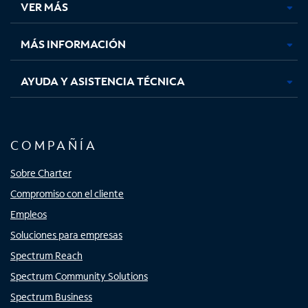
VER MÁS
pestaña
pestaña
pestaña
pestaña
nueva
nueva
nueva
nueva
MÁS INFORMACIÓN
AYUDA Y ASISTENCIA TÉCNICA
COMPAÑÍA
Sobre Charter
Compromiso con el cliente
Empleos
Soluciones para empresas
Spectrum Reach
Spectrum Community Solutions
Spectrum Business