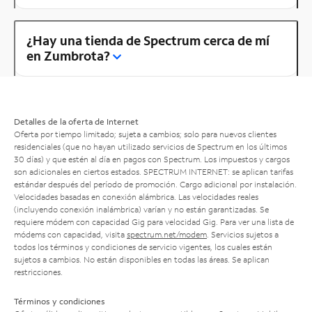
¿Hay una tienda de Spectrum cerca de mí
en Zumbrota?
Detalles de la oferta de Internet
Oferta por tiempo limitado; sujeta a cambios; solo para nuevos clientes
residenciales (que no hayan utilizado servicios de Spectrum en los últimos
30 días) y que estén al día en pagos con Spectrum. Los impuestos y cargos
son adicionales en ciertos estados. SPECTRUM INTERNET: se aplican tarifas
estándar después del período de promoción. Cargo adicional por instalación.
Velocidades basadas en conexión alámbrica. Las velocidades reales
(incluyendo conexión inalámbrica) varían y no están garantizadas. Se
requiere módem con capacidad Gig para velocidad Gig. Para ver una lista de
módems con capacidad, visita
spectrum.net/modem
. Servicios sujetos a
todos los términos y condiciones de servicio vigentes, los cuales están
sujetos a cambios. No están disponibles en todas las áreas. Se aplican
restricciones.
Términos y condiciones