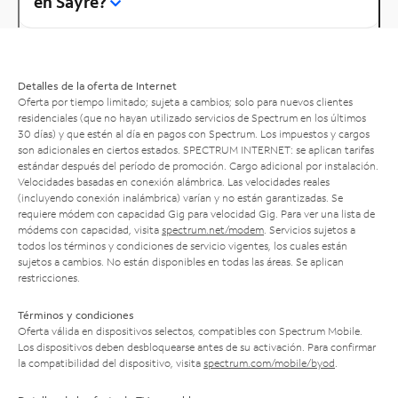
en Sayre?
Detalles de la oferta de Internet
Oferta por tiempo limitado; sujeta a cambios; solo para nuevos clientes
residenciales (que no hayan utilizado servicios de Spectrum en los últimos
30 días) y que estén al día en pagos con Spectrum. Los impuestos y cargos
son adicionales en ciertos estados. SPECTRUM INTERNET: se aplican tarifas
estándar después del período de promoción. Cargo adicional por instalación.
Velocidades basadas en conexión alámbrica. Las velocidades reales
(incluyendo conexión inalámbrica) varían y no están garantizadas. Se
requiere módem con capacidad Gig para velocidad Gig. Para ver una lista de
módems con capacidad, visita
spectrum.net/modem
. Servicios sujetos a
todos los términos y condiciones de servicio vigentes, los cuales están
sujetos a cambios. No están disponibles en todas las áreas. Se aplican
restricciones.
Términos y condiciones
Oferta válida en dispositivos selectos, compatibles con Spectrum Mobile.
Los dispositivos deben desbloquearse antes de su activación. Para confirmar
la compatibilidad del dispositivo, visita
spectrum.com/mobile/byod
.