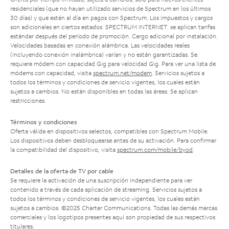
residenciales (que no hayan utilizado servicios de Spectrum en los últimos
30 días) y que estén al día en pagos con Spectrum. Los impuestos y cargos
son adicionales en ciertos estados. SPECTRUM INTERNET: se aplican tarifas
estándar después del período de promoción. Cargo adicional por instalación.
Velocidades basadas en conexión alámbrica. Las velocidades reales
(incluyendo conexión inalámbrica) varían y no están garantizadas. Se
requiere módem con capacidad Gig para velocidad Gig. Para ver una lista de
módems con capacidad, visita
spectrum.net/modem
. Servicios sujetos a
todos los términos y condiciones de servicio vigentes, los cuales están
sujetos a cambios. No están disponibles en todas las áreas. Se aplican
restricciones.
Términos y condiciones
Oferta válida en dispositivos selectos, compatibles con Spectrum Mobile.
Los dispositivos deben desbloquearse antes de su activación. Para confirmar
la compatibilidad del dispositivo, visita
spectrum.com/mobile/byod
.
Detalles de la oferta de TV por cable
Se requiere la activación de una suscripción independiente para ver
contenido a través de cada aplicación de streaming. Servicios sujetos a
todos los términos y condiciones de servicio vigentes, los cuales están
sujetos a cambios. ©2025 Charter Communications. Todas las demás marcas
comerciales y los logotipos presentes aquí son propiedad de sus respectivos
titulares.