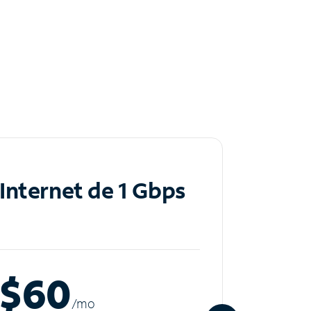
Internet de 1 Gbps
Inte
$60
$8
/m
o