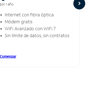
por 1 año
por 1 año
Internet con fibra óptica
Intern
Módem gratis
Módem
WiFi Avanzado con WiFi 7
Invinc
Sin límite de datos, sin contratos
Sin lí
Comenzar
Comenzar