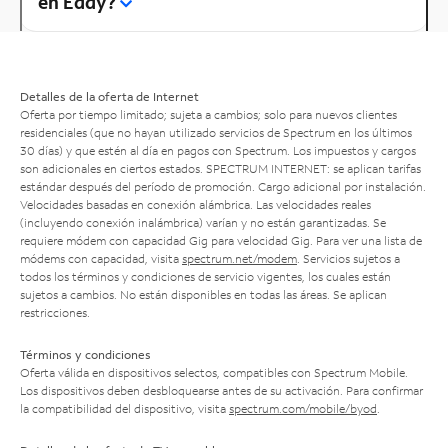
en Eddy?
Detalles de la oferta de Internet
Oferta por tiempo limitado; sujeta a cambios; solo para nuevos clientes
residenciales (que no hayan utilizado servicios de Spectrum en los últimos
30 días) y que estén al día en pagos con Spectrum. Los impuestos y cargos
son adicionales en ciertos estados. SPECTRUM INTERNET: se aplican tarifas
estándar después del período de promoción. Cargo adicional por instalación.
Velocidades basadas en conexión alámbrica. Las velocidades reales
(incluyendo conexión inalámbrica) varían y no están garantizadas. Se
requiere módem con capacidad Gig para velocidad Gig. Para ver una lista de
módems con capacidad, visita
spectrum.net/modem
. Servicios sujetos a
todos los términos y condiciones de servicio vigentes, los cuales están
sujetos a cambios. No están disponibles en todas las áreas. Se aplican
restricciones.
Términos y condiciones
Oferta válida en dispositivos selectos, compatibles con Spectrum Mobile.
Los dispositivos deben desbloquearse antes de su activación. Para confirmar
la compatibilidad del dispositivo, visita
spectrum.com/mobile/byod
.