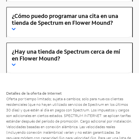
¿Cómo puedo programar una cita en una
tienda de Spectrum en Flower Mound?
¿Hay una tienda de Spectrum cerca de mí
en Flower Mound?
Detalles de la oferta de Internet
Oferta por tiempo limitado; sujeta a cambios; solo para nuevos clientes
residenciales (que no hayan utilizado servicios de Spectrum en los últimos
30 días) y que estén al día en pagos con Spectrum. Los impuestos y cargos
son adicionales en ciertos estados. SPECTRUM INTERNET: se aplican tarifas
estándar después del período de promoción. Cargo adicional por instalación.
Velocidades basadas en conexión alámbrica. Las velocidades reales
(incluyendo conexión inalámbrica) varían y no están garantizadas. Se
requiere módem con capacidad Gig para velocidad Gig. Para ver una lista de