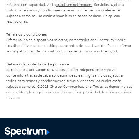
módems con capacidad, visita
spectrum.net/modem
. Servicios sujetos a
todos los términos y condiciones de servicio vigentes, los cuales están
sujetos a cambios. No están disponibles en todas las áreas. Se aplican
restricciones.
Términos y condiciones
Oferta válida en dispositivos selectos, compatibles con Spectrum Mobile.
Los dispositivos deben desbloquearse antes de su activación. Para confirmar
la compatibilidad del dispositivo, visita
spectrum.com/mobile/byod
.
Detalles de la oferta de TV por cable
Se requiere la activación de una suscripción independiente para ver
contenido a través de cada aplicación de streaming. Servicios sujetos a
todos los términos y condiciones de servicio vigentes, los cuales están
sujetos a cambios. ©2025 Charter Communications. Todas las demás marcas
comerciales y los logotipos presentes aquí son propiedad de sus respectivos
titulares.