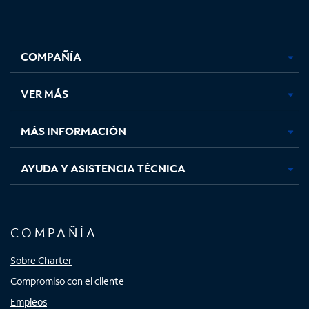
Facebook,
Instagram,
Youtube,
X,
se
se
se
se
COMPAÑÍA
abre
abre
abre
abre
en
en
en
en
una
una
una
una
VER MÁS
pestaña
pestaña
pestaña
pestaña
nueva
nueva
nueva
nueva
MÁS INFORMACIÓN
AYUDA Y ASISTENCIA TÉCNICA
COMPAÑÍA
Sobre Charter
Compromiso con el cliente
Empleos