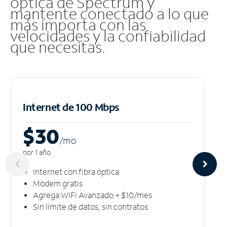
óptica de Spectrum y
mantente conectado a lo que
más importa con las
velocidades y la confiabilidad
que necesitas.
Internet de 100 Mbps
$30
/m
o
por 1 año
Internet con fibra óptica
Módem gratis
Agrega WiFi Avanzado + $10/mes
Sin límite de datos, sin contratos