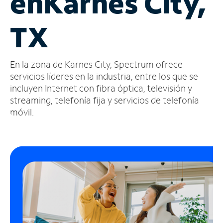
en
Karnes City,
Administrar
TX
cuenta
Encuentra
una
En la zona de Karnes City, Spectrum ofrece
tienda
servicios líderes en la industria, entre los que se
incluyen Internet con fibra óptica, televisión y
streaming, telefonía fija y servicios de telefonía
móvil.