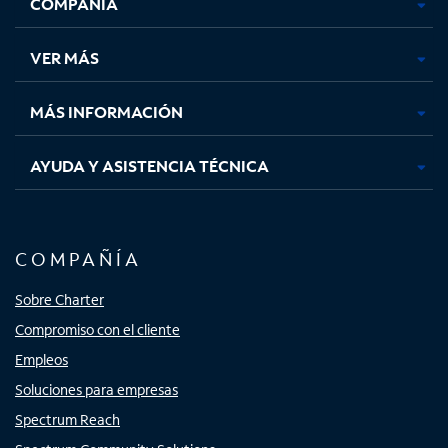
COMPAÑÍA
abre
abre
abre
abre
en
en
en
en
una
una
una
una
VER MÁS
pestaña
pestaña
pestaña
pestaña
nueva
nueva
nueva
nueva
MÁS INFORMACIÓN
AYUDA Y ASISTENCIA TÉCNICA
COMPAÑÍA
Sobre Charter
Compromiso con el cliente
Empleos
Soluciones para empresas
Spectrum Reach