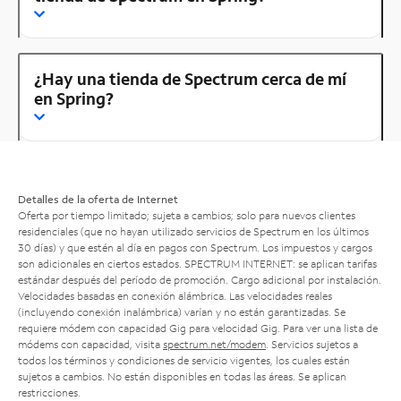
¿Hay una tienda de Spectrum cerca de mí
en Spring?
Detalles de la oferta de Internet
Oferta por tiempo limitado; sujeta a cambios; solo para nuevos clientes
residenciales (que no hayan utilizado servicios de Spectrum en los últimos
30 días) y que estén al día en pagos con Spectrum. Los impuestos y cargos
son adicionales en ciertos estados. SPECTRUM INTERNET: se aplican tarifas
estándar después del período de promoción. Cargo adicional por instalación.
Velocidades basadas en conexión alámbrica. Las velocidades reales
(incluyendo conexión inalámbrica) varían y no están garantizadas. Se
requiere módem con capacidad Gig para velocidad Gig. Para ver una lista de
módems con capacidad, visita
spectrum.net/modem
. Servicios sujetos a
todos los términos y condiciones de servicio vigentes, los cuales están
sujetos a cambios. No están disponibles en todas las áreas. Se aplican
restricciones.