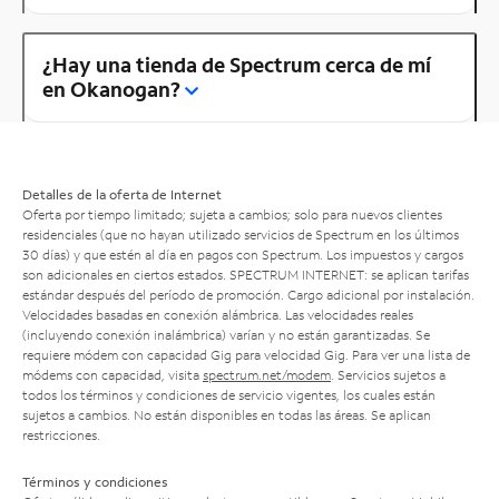
¿Hay una tienda de Spectrum cerca de mí
en Okanogan?
Detalles de la oferta de Internet
Oferta por tiempo limitado; sujeta a cambios; solo para nuevos clientes
residenciales (que no hayan utilizado servicios de Spectrum en los últimos
30 días) y que estén al día en pagos con Spectrum. Los impuestos y cargos
son adicionales en ciertos estados. SPECTRUM INTERNET: se aplican tarifas
estándar después del período de promoción. Cargo adicional por instalación.
Velocidades basadas en conexión alámbrica. Las velocidades reales
(incluyendo conexión inalámbrica) varían y no están garantizadas. Se
requiere módem con capacidad Gig para velocidad Gig. Para ver una lista de
módems con capacidad, visita
spectrum.net/modem
. Servicios sujetos a
todos los términos y condiciones de servicio vigentes, los cuales están
sujetos a cambios. No están disponibles en todas las áreas. Se aplican
restricciones.
Términos y condiciones