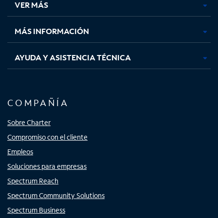
VER MÁS
pestaña
pestaña
pestaña
pestaña
nueva
nueva
nueva
nueva
MÁS INFORMACIÓN
AYUDA Y ASISTENCIA TÉCNICA
COMPAÑÍA
Sobre Charter
Compromiso con el cliente
Empleos
Soluciones para empresas
Spectrum Reach
Spectrum Community Solutions
Spectrum Business