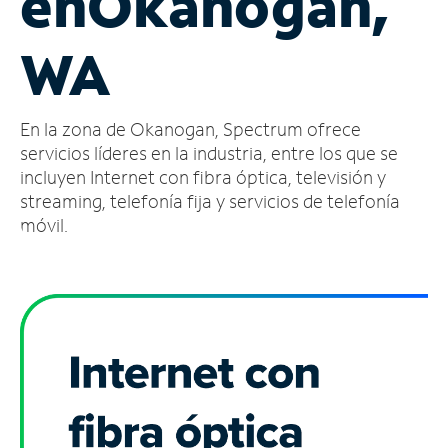
en
Okanogan,
Administrar
WA
cuenta
Encuentra
una
En la zona de Okanogan, Spectrum ofrece
tienda
servicios líderes en la industria, entre los que se
incluyen Internet con fibra óptica, televisión y
streaming, telefonía fija y servicios de telefonía
móvil.