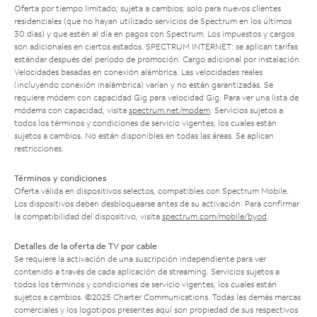
Oferta por tiempo limitado; sujeta a cambios; solo para nuevos clientes
residenciales (que no hayan utilizado servicios de Spectrum en los últimos
30 días) y que estén al día en pagos con Spectrum. Los impuestos y cargos
son adicionales en ciertos estados. SPECTRUM INTERNET: se aplican tarifas
estándar después del período de promoción. Cargo adicional por instalación.
Velocidades basadas en conexión alámbrica. Las velocidades reales
(incluyendo conexión inalámbrica) varían y no están garantizadas. Se
requiere módem con capacidad Gig para velocidad Gig. Para ver una lista de
módems con capacidad, visita
spectrum.net/modem
. Servicios sujetos a
todos los términos y condiciones de servicio vigentes, los cuales están
sujetos a cambios. No están disponibles en todas las áreas. Se aplican
restricciones.
Términos y condiciones
Oferta válida en dispositivos selectos, compatibles con Spectrum Mobile.
Los dispositivos deben desbloquearse antes de su activación. Para confirmar
la compatibilidad del dispositivo, visita
spectrum.com/mobile/byod
.
Detalles de la oferta de TV por cable
Se requiere la activación de una suscripción independiente para ver
contenido a través de cada aplicación de streaming. Servicios sujetos a
todos los términos y condiciones de servicio vigentes, los cuales están
sujetos a cambios. ©2025 Charter Communications. Todas las demás marcas
comerciales y los logotipos presentes aquí son propiedad de sus respectivos