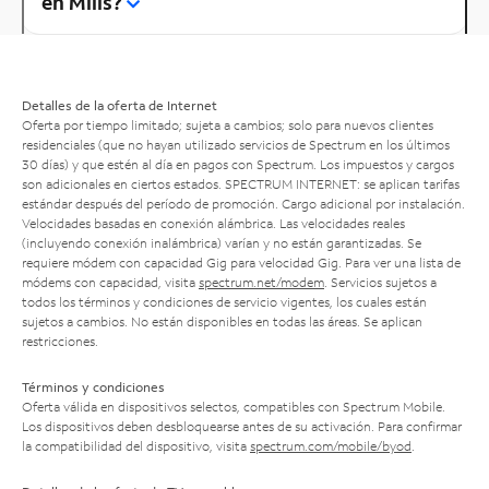
en Mills?
Detalles de la oferta de Internet
Oferta por tiempo limitado; sujeta a cambios; solo para nuevos clientes
residenciales (que no hayan utilizado servicios de Spectrum en los últimos
30 días) y que estén al día en pagos con Spectrum. Los impuestos y cargos
son adicionales en ciertos estados. SPECTRUM INTERNET: se aplican tarifas
estándar después del período de promoción. Cargo adicional por instalación.
Velocidades basadas en conexión alámbrica. Las velocidades reales
(incluyendo conexión inalámbrica) varían y no están garantizadas. Se
requiere módem con capacidad Gig para velocidad Gig. Para ver una lista de
módems con capacidad, visita
spectrum.net/modem
. Servicios sujetos a
todos los términos y condiciones de servicio vigentes, los cuales están
sujetos a cambios. No están disponibles en todas las áreas. Se aplican
restricciones.
Términos y condiciones
Oferta válida en dispositivos selectos, compatibles con Spectrum Mobile.
Los dispositivos deben desbloquearse antes de su activación. Para confirmar
la compatibilidad del dispositivo, visita
spectrum.com/mobile/byod
.