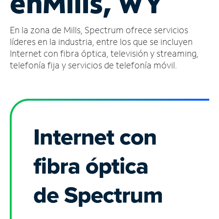
en
Mills, WY
Administrar
En la zona de Mills, Spectrum ofrece servicios
cuenta
Encuentra
líderes en la industria, entre los que se incluyen
una
Internet con fibra óptica, televisión y streaming,
tienda
telefonía fija y servicios de telefonía móvil.