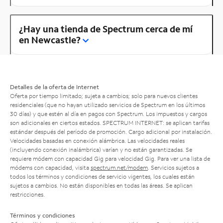
¿Hay una tienda de Spectrum cerca de mí
en Newcastle?
Detalles de la oferta de Internet
Oferta por tiempo limitado; sujeta a cambios; solo para nuevos clientes
residenciales (que no hayan utilizado servicios de Spectrum en los últimos
30 días) y que estén al día en pagos con Spectrum. Los impuestos y cargos
son adicionales en ciertos estados. SPECTRUM INTERNET: se aplican tarifas
estándar después del período de promoción. Cargo adicional por instalación.
Velocidades basadas en conexión alámbrica. Las velocidades reales
(incluyendo conexión inalámbrica) varían y no están garantizadas. Se
requiere módem con capacidad Gig para velocidad Gig. Para ver una lista de
módems con capacidad, visita
spectrum.net/modem
. Servicios sujetos a
todos los términos y condiciones de servicio vigentes, los cuales están
sujetos a cambios. No están disponibles en todas las áreas. Se aplican
restricciones.
Términos y condiciones