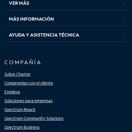
VER MÁS
pestaña
pestaña
pestaña
pestaña
nueva
nueva
nueva
nueva
MÁS INFORMACIÓN
AYUDA Y ASISTENCIA TÉCNICA
COMPAÑÍA
Sobre Charter
Compromiso con el cliente
Empleos
Soluciones para empresas
Spectrum Reach
Spectrum Community Solutions
Spectrum Business