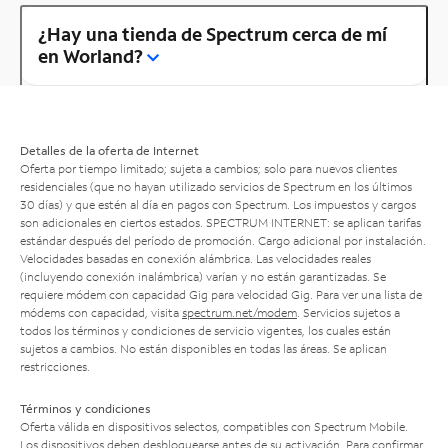
¿Hay una tienda de Spectrum cerca de mí
en Worland?
Detalles de la oferta de Internet
Oferta por tiempo limitado; sujeta a cambios; solo para nuevos clientes
residenciales (que no hayan utilizado servicios de Spectrum en los últimos
30 días) y que estén al día en pagos con Spectrum. Los impuestos y cargos
son adicionales en ciertos estados. SPECTRUM INTERNET: se aplican tarifas
estándar después del período de promoción. Cargo adicional por instalación.
Velocidades basadas en conexión alámbrica. Las velocidades reales
(incluyendo conexión inalámbrica) varían y no están garantizadas. Se
requiere módem con capacidad Gig para velocidad Gig. Para ver una lista de
módems con capacidad, visita
spectrum.net/modem
. Servicios sujetos a
todos los términos y condiciones de servicio vigentes, los cuales están
sujetos a cambios. No están disponibles en todas las áreas. Se aplican
restricciones.
Términos y condiciones
Oferta válida en dispositivos selectos, compatibles con Spectrum Mobile.
Los dispositivos deben desbloquearse antes de su activación. Para confirmar